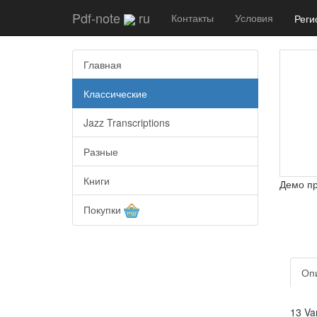
Pdf-note
ru
Контакты
Условия
Реги
Главная
Классические
Jazz Transcriptions
Разные
Книги
Демо п
Покупки
Оп
13 Va