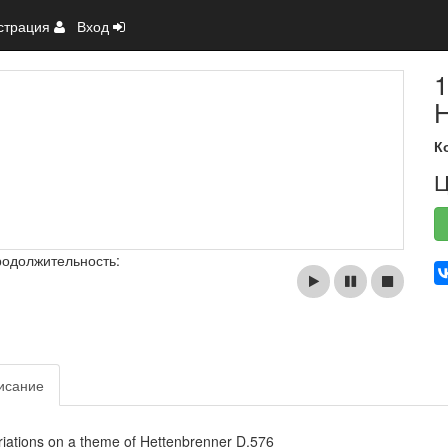
страция
Вход
1
H
К
Ц
родолжительность:
исание
riations on a theme of Hettenbrenner D.576