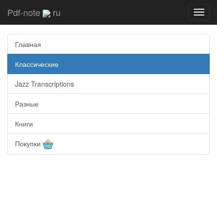
Pdf-note
ru
Toggl
navig
Главная
Классические
Jazz Transcriptions
Разные
Книги
Покупки