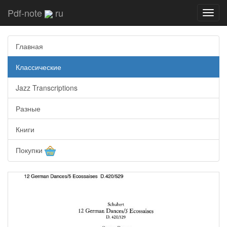
Pdf-note
ru
Toggl
navig
Главная
Классические
Jazz Transcriptions
Разные
Книги
Покупки